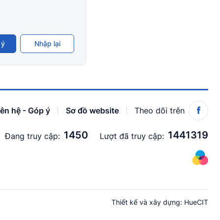
 ý
Nhập lại
iên hệ - Góp ý
Sơ đồ website
Theo dõi trên
1450
1441319
Đang truy cập:
Lượt đã truy cập:
Thiết kế và xây dựng:
HueCIT