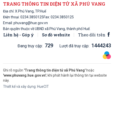
TRANG THÔNG TIN ĐIỆN TỬ XÃ PHÚ VANG
Địa chỉ: X.Phú Vang, TP.Huế
Điện thoại:
0234.3850125
Fax: 0234.3850125
Email:
phuvang@hue.gov.vn
Bản quyền thuộc về UBND xã Phú Vang, thành phố Huế.
Liên hệ - Góp ý
Sơ đồ website
Theo dõi trên
729
1444243
Đang truy cập:
Lượt đã truy cập:
Ghi rõ nguồn
'Trang thông tin điện tử xã Phú Vang'
hoặc
'www.phuvang.hue.gov.vn'
; khi phát hành lại thông tin tại website
này.
Thiết kế và xây dựng:
HueCIT