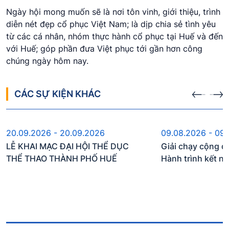
Ngày hội mong muốn sẽ là nơi tôn vinh, giới thiệu, trình
diễn nét đẹp cổ phục Việt Nam; là dịp chia sẻ tình yêu
từ các cá nhân, nhóm thực hành cổ phục tại Huế và đến
với Huế; góp phần đưa Việt phục tới gần hơn công
chúng ngày hôm nay.
CÁC SỰ KIỆN KHÁC
Sự kiện sắp diễn ra
Sự kiện s
20.09.2026 - 20.09.2026
09.08.2026 - 09
LỄ KHAI MẠC ĐẠI HỘI THỂ DỤC
Giải chạy cộng đ
THỂ THAO THÀNH PHỐ HUẾ
Hành trình kết n