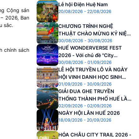
Lễ hội Điện Huệ Nam
ng Cộng sản
20/08/2026 - 22/08/2026
 – 2026, Ban
u sắc.
CHƯƠNG TRÌNH NGHỆ
THUẬT CHÀO MỪNG KỶ NIỆM
30/08/2026 - 30/08/2026
81 NĂM CÁCH MẠNG THÁNG
HUẾ WONDERVERSE FEST
8 THÀNH CÔNG VÀ QUỐC
h chính sách
2026 - Với chủ đề "City
KHÁNH NƯỚC CNXHCN VIỆT
30/08/2026 - 01/09/2026
Awakening – Đánh thức Di
NAM
LỄ HỘI TRUYỀN LÔ VÀ NGÀY
sản"
HỘI VINH DANH HỌC SINH
01/09/2026 - 30/09/2026
DANH DỰ
GIẢI ĐUA GHE TRUYỀN
THỐNG THÀNH PHỐ HUẾ LẦN
02/09/2026 - 02/09/2026
THỨ 37 NĂM 2026
NGÀY HỘI LÂN HUẾ 2026
18/09/2026 - 20/09/2026
HÓA CHÂU CITY TRAIL 2026 -