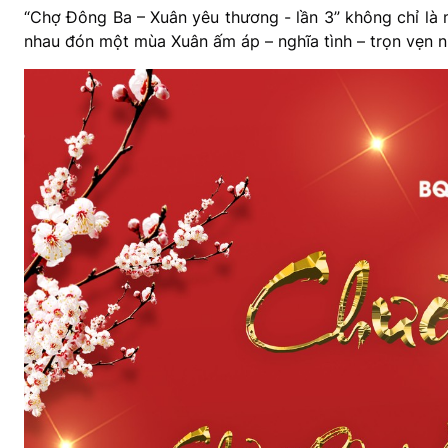
“Chợ Đông Ba – Xuân yêu thương - lần 3” không chỉ là 
nhau đón một mùa Xuân ấm áp – nghĩa tình – trọn vẹn n