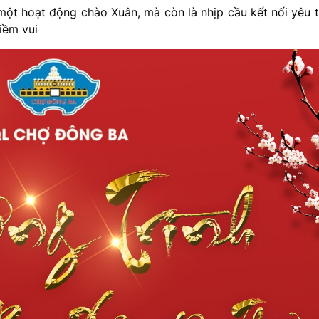
một hoạt động chào Xuân, mà còn là nhịp cầu kết nối yêu 
iềm vui