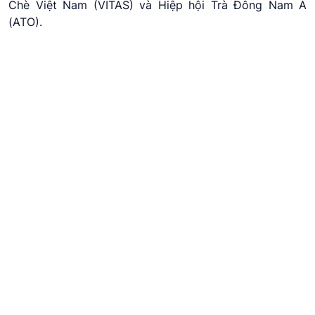
Chè Việt Nam (VITAS) và Hiệp hội Trà Đông Nam Á
(ATO).
🌿 Có gì chờ bạn tại Festival?
• Lễ khai mạc & Tọa đàm “Trà trong dòng chảy của Văn
hóa và Sáng tạo”
• Triển lãm Trà quốc tế
• Cuộc thi “Teatender – Pha chế trà hiện đại”
• Không gian Trà dưỡng tâm “Uống trà đi – Hành trình
tái kết nối”
• Trình diễn nghệ thuật trà
• Tái hiện hoạt cảnh “Ngự trà Hoàng cung”
• Workshop “Chuyện Trà” & giới thiệu sách
Hãy đến Huế để hòa mình vào không gian trà đậm chất