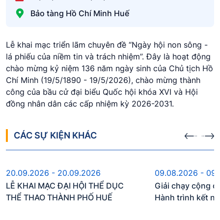
Bảo tàng Hồ Chí Minh Huế
Lễ khai mạc triển lãm chuyên đề “Ngày hội non sông -
lá phiếu của niềm tin và trách nhiệm”. Đây là hoạt động
chào mừng kỷ niệm 136 năm ngày sinh của Chủ tịch Hồ
Chí Minh (19/5/1890 - 19/5/2026), chào mừng thành
công của bầu cử đại biểu Quốc hội khóa XVI và Hội
đồng nhân dân các cấp nhiệm kỳ 2026-2031.
CÁC SỰ KIỆN KHÁC
Sự kiện sắp diễn ra
Sự kiện s
20.09.2026 - 20.09.2026
09.08.2026 - 09
LỄ KHAI MẠC ĐẠI HỘI THỂ DỤC
Giải chạy cộng đ
THỂ THAO THÀNH PHỐ HUẾ
Hành trình kết n