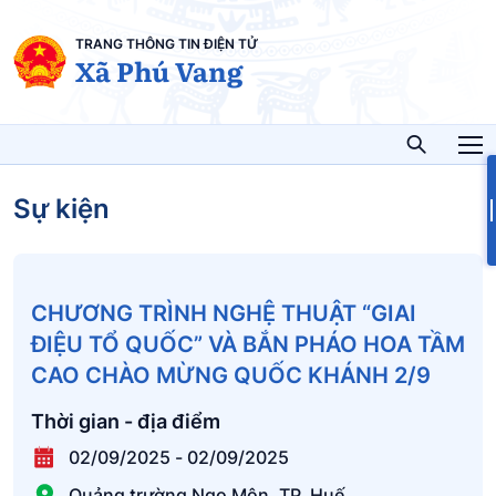
TRANG THÔNG TIN ĐIỆN TỬ
Xã Phú Vang
Sự kiện
CHƯƠNG TRÌNH NGHỆ THUẬT “GIAI
ĐIỆU TỔ QUỐC” VÀ BẮN PHÁO HOA TẦM
CAO CHÀO MỪNG QUỐC KHÁNH 2/9
Thời gian - địa điểm
02/09/2025
-
02/09/2025
Quảng trường Ngọ Môn, TP. Huế