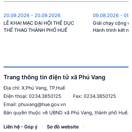
Sự kiện sắp diễn ra
Sự kiện đ
20.09.2026 - 20.09.2026
09.08.2026 - 09
LỄ KHAI MẠC ĐẠI HỘI THỂ DỤC
Giải chạy cộng đ
THỂ THAO THÀNH PHỐ HUẾ
Hành trình kết n
Trang thông tin điện tử xã Phú Vang
Địa chỉ: X.Phú Vang, TP.Huế
Điện thoại:
0234.3850125
Fax: 0234.3850125
Email:
phuvang@hue.gov.vn
Bản quyền thuộc về UBND xã Phú Vang, thành phố Huế.
Liên hệ - Góp ý
Sơ đồ website