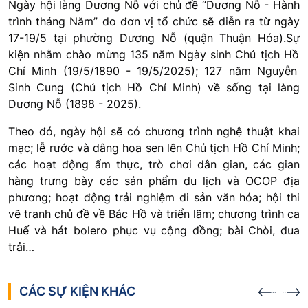
Ngày h
ộ
i làng D
ươ
ng N
ỗ
v
ớ
i ch
ủ
đề
“D
ươ
ng N
ỗ
- Hành
trình tháng N
ă
m” do
đơ
n v
ị
t
ổ
ch
ứ
c s
ẽ
di
ễ
n ra t
ừ
ngày
17-19/5 t
ạ
i ph
ườ
ng D
ươ
ng N
ỗ
(qu
ậ
n Thu
ậ
n Hóa).S
ự
ki
ệ
n nh
ằ
m chào m
ừ
ng 135 n
ă
m Ngày sinh Ch
ủ
t
ị
ch H
ồ
Chí Minh (19/5/1890 - 19/5/2025); 127 n
ă
m Nguy
ễ
n
Sinh Cung (Ch
ủ
t
ị
ch H
ồ
Chí Minh) v
ề
s
ố
ng t
ạ
i làng
D
ươ
ng N
ỗ
(1898 - 2025).
Theo
đ
ó, ngày h
ộ
i s
ẽ
có ch
ươ
ng trình ngh
ệ
thu
ậ
t khai
m
ạ
c; l
ễ
r
ướ
c và dâng hoa sen lên Ch
ủ
t
ị
ch H
ồ
Chí Minh;
các ho
ạ
t
độ
ng
ẩ
m th
ự
c, trò ch
ơ
i dân gian, các gian
hàng tr
ư
ng bày các s
ả
n ph
ẩ
m du l
ị
ch và OCOP
đị
a
ph
ươ
ng; ho
ạ
t
độ
ng tr
ả
i nghi
ệ
m di s
ả
n v
ă
n hóa; h
ộ
i thi
v
ẽ
tranh ch
ủ
đề
v
ề
Bác H
ồ
và tri
ể
n lãm; ch
ươ
ng trình ca
Hu
ế
và hát bolero ph
ụ
c v
ụ
c
ộ
ng
đồ
ng; bài Chòi,
đ
ua
tr
ả
i…
CÁC SỰ KIỆN KHÁC