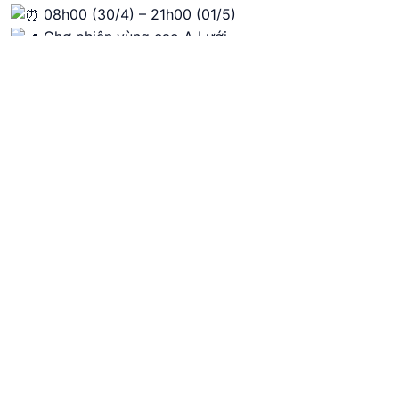
08h00 (30/4) – 21h00 (01/5)
Chợ phiên vùng cao A Lưới
Làm bánh A Qoạt (tái hiện)
08h00 (30/4) – 21h00 (01/5)
Chợ phiên vùng cao A Lưới
Giã gạo truyền thống
08h00 (30/4) – 21h00 (01/5)
Chợ phiên vùng cao A Lưới
Gian hàng ẩm thực vùng cao
08h00 (30/4) – 21h00 (03/5)
Chợ phiên vùng cao A Lưới
Trưng bày nông cụ, nhạc cụ, văn hoá truyền thống
08h00 (30/4) – 21h00 (01/5)
Chợ phiên vùng cao A Lưới
Trưng bày nông sản, sản phẩm OCOP
08h00 (30/4) – 21h00 (01/5)
Chợ phiên vùng cao A Lưới