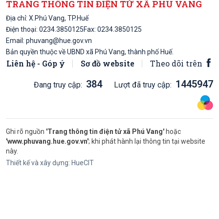
TRANG THÔNG TIN ĐIỆN TỬ XÃ PHÚ VANG
Địa chỉ: X.Phú Vang, TP.Huế
Điện thoại:
0234.3850125
Fax: 0234.3850125
Email:
phuvang@hue.gov.vn
Bản quyền thuộc về UBND xã Phú Vang, thành phố Huế.
Liên hệ - Góp ý
Sơ đồ website
Theo dõi trên
384
1445947
Đang truy cập:
Lượt đã truy cập:
Ghi rõ nguồn
'Trang thông tin điện tử xã Phú Vang'
hoặc
'www.phuvang.hue.gov.vn'
; khi phát hành lại thông tin tại website
này.
Thiết kế và xây dựng:
HueCIT