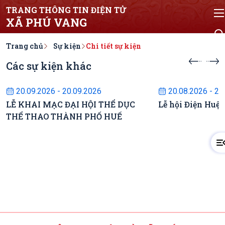
TRANG THÔNG TIN ĐIỆN TỬ
XÃ PHÚ VANG
Trang chủ
Sự kiện
Chi tiết sự kiện
Các sự kiện khác
Sự kiện sắp diễn ra
Sự kiện s
20.09.2026 - 20.09.2026
20.08.2026 - 22
LỄ KHAI MẠC ĐẠI HỘI THỂ DỤC
Lễ hội Điện Huệ
THỂ THAO THÀNH PHỐ HUẾ