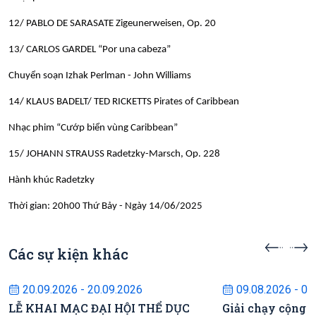
12/ PABLO DE SARASATE Zigeunerweisen, Op. 20
13/ CARLOS GARDEL “Por una cabeza”
Chuyển soạn Izhak Perlman - John Williams
14/ KLAUS BADELT/ TED RICKETTS Pirates of Caribbean
Nhạc phim “Cướp biển vùng Caribbean”
15/ JOHANN STRAUSS Radetzky-Marsch, Op. 228
Hành khúc Radetzky
Thời gian: 20h00 Thứ Bảy - Ngày 14/06/2025
Các sự kiện khác
Sự kiện sắp diễn ra
Sự kiện s
20.09.2026 - 20.09.2026
09.08.2026 - 09
LỄ KHAI MẠC ĐẠI HỘI THỂ DỤC
Giải chạy cộng 