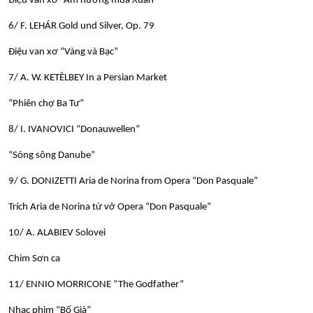
Điệu van xơ “Âm hưởng mùa Xuân”
6/ F. LEHÁR Gold und Silver, Op. 79
Điệu van xơ “Vàng và Bạc”
7/ A. W. KETÈLBEY In a Persian Market
“Phiên chợ Ba Tư”
8/ I. IVANOVICI “Donauwellen”
“Sóng sông Danube”
9/ G. DONIZETTI Aria de Norina from Opera “Don Pasquale”
Trích Aria de Norina từ vở Opera “Don Pasquale”
10/ A. ALABIEV Solovei
Chim Sơn ca
11/ ENNIO MORRICONE “The Godfather”
Nhạc phim “Bố Già”