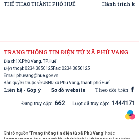
THỂ THAO THÀNH PHỐ HUẾ
– Hành trình kế
TRANG THÔNG TIN ĐIỆN TỬ XÃ PHÚ VANG
Địa chỉ: X.Phú Vang, TP.Huế
Điện thoại:
0234.3850125
Fax: 0234.3850125
Email:
phuvang@hue.gov.vn
Bản quyền thuộc về UBND xã Phú Vang, thành phố Huế.
Liên hệ - Góp ý
Sơ đồ website
Theo dõi trên
662
1444171
Đang truy cập:
Lượt đã truy cập:
Ghi rõ nguồn
'Trang thông tin điện tử xã Phú Vang'
hoặc